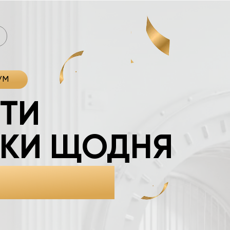
М
УМ
НТИ
ИКИ ЩОДНЯ
ОГІВ І