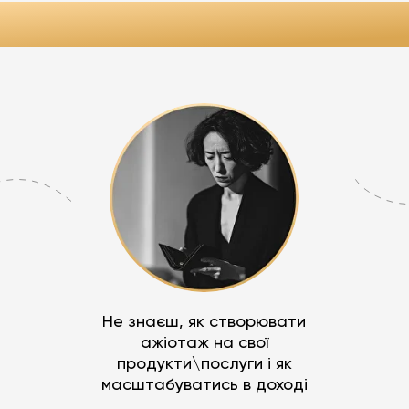
ОЧНО ПОТРІБНО ТУ
Не знаєш, як створювати
ажіотаж на свої
продукти\послуги і як
масштабуватись в доході