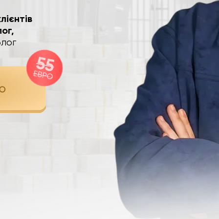
лієнтів
ог,
блог