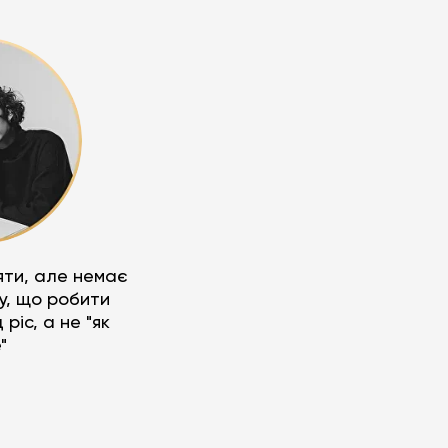
ти, але немає
у, що робити
ріс, а не "як
"