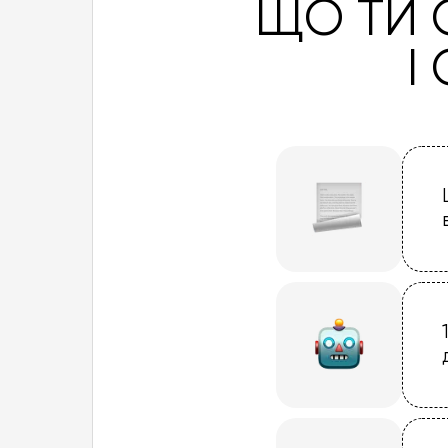
ЩО ТИ
І