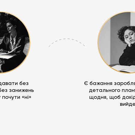
давати без
Є бажання заробля
 без занижень
детального план
у почути «ні»
щодня, щоб дохід 
вийде