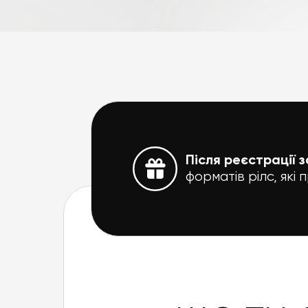
Після реєстрації 
форматів рілс, які