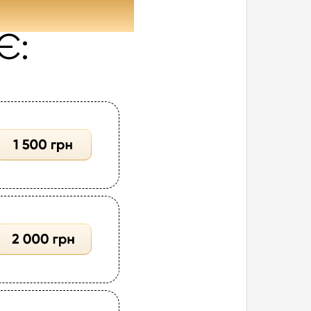
ШТОВНО
Є: